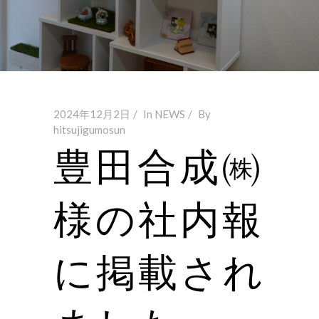
2024年12月2日
In
NEWS
By
hitsujigumosun
豊田合成㈱
様の社内報
に掲載され