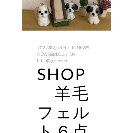
2022年2月8日
In
NEWS
,
NEWS&BLOG
By
hitsujigumosun
SHOP
羊毛
フェル
ト６点