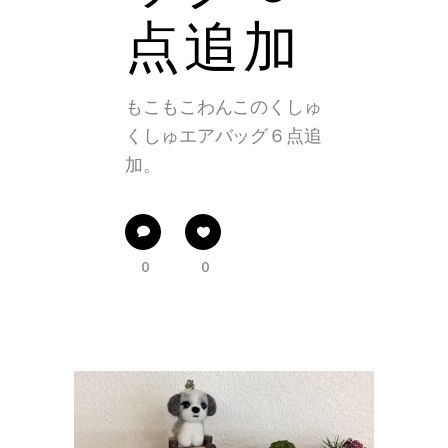
点追加
もこもこわんこのくしゅ
くしゅエアバッグ６点追
加。
0
0