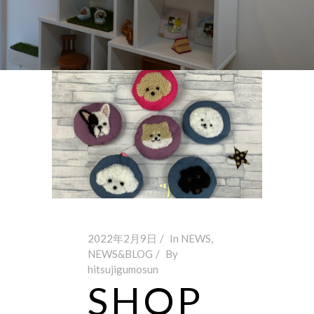
2022年2月9日
In
NEWS
,
NEWS&BLOG
By
hitsujigumosun
SHOP