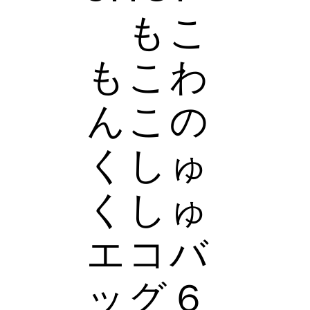
もこ
もこわ
んこの
くしゅ
くしゅ
エコバ
ッグ６